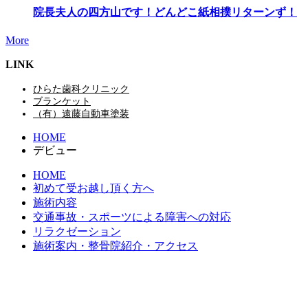
院長夫人の四方山です！どんどこ紙相撲リターンず！
More
LINK
ひらた歯科クリニック
ブランケット
（有）遠藤自動車塗装
HOME
デビュー
HOME
初めて受お越し頂く方へ
施術内容
交通事故・スポーツによる障害への対応
リラクゼーション
施術案内・整骨院紹介・アクセス