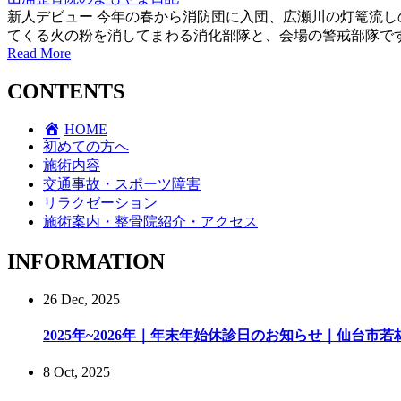
新人デビュー 今年の春から消防団に入団、広瀬川の灯篭流し
てくる火の粉を消してまわる消化部隊と、会場の警戒部隊です
Read More
CONTENTS
HOME
初めての方へ
施術内容
交通事故・スポーツ障害
リラクゼーション
施術案内・整骨院紹介・アクセス
INFORMATION
26 Dec, 2025
2025年~2026年｜年末年始休診日のお知らせ｜仙台市若林
8 Oct, 2025