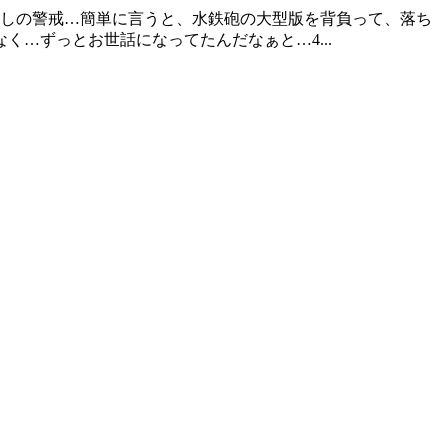
流しの警戒…簡単に言うと、水鉄砲の大型版を背負って、落ち
…ずっとお世話になってたんだなぁと…4...