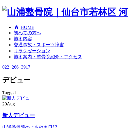
HOME
初めての方へ
施術内容
交通事故・スポーツ障害
リラクゼーション
施術案内・整骨院紹介・アクセス
022−266−3917
デビュー
Tagged
20
Aug
新人デビュー
山浦整骨院のよもやま日記