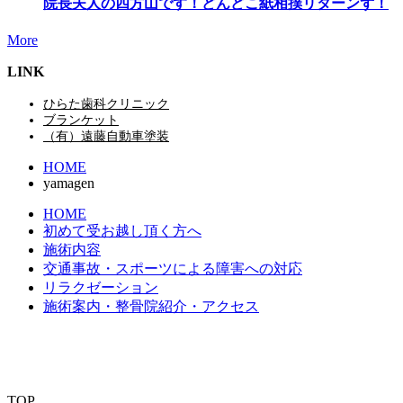
院長夫人の四方山です！どんどこ紙相撲リターンず！
More
LINK
ひらた歯科クリニック
ブランケット
（有）遠藤自動車塗装
HOME
yamagen
HOME
初めて受お越し頂く方へ
施術内容
交通事故・スポーツによる障害への対応
リラクゼーション
施術案内・整骨院紹介・アクセス
TOP