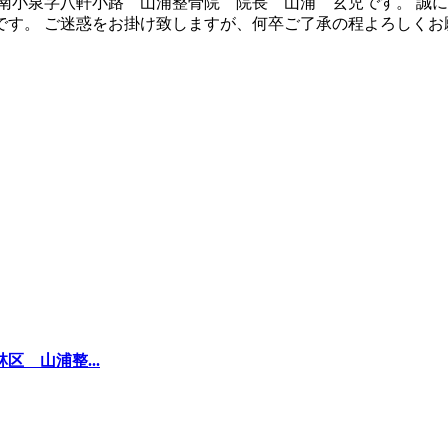
小泉字八軒小路 山浦整骨院 院長 山浦 玄児です。 誠に恐
す。 ご迷惑をお掛け致しますが、何卒ご了承の程よろしくお願い
区 山浦整...